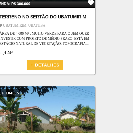
ENDA: R$ 300.000
TERRENO QUE ATENDE ÀS SUAS EXPECTATIVAS DE
ESPAÇO E LOCALIZAÇÃO. (POSSE BOA)
TERRENO NO SERTÃO DO UBATUMIRIM
UBATUMIRIM, UBATUBA
ÁREA DE 4.000 M² , MUITO VERDE PARA QUEM QUER
INVESTIR COM PROJETO DE MÉDIO PRAZO. ESTÁ EM
ESTÁGIO NATURAL DE VEGETAÇÃO. TOPOGRAFIA
ATUALIZADA. REGISTRO EM CARTÓRIO. CERCADO. A
4 M²
ENTRADA FECHADA COM PORTEIRA. RUA JÁ TEM
FIA ÓPTICA.
+ DETALHES
EF. 104005