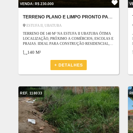
VENDA: R$ 230.000
V
TERRENO PLANO E LIMPO PRONTO PARA CONSTRUCAO, NO LOTEAMENTO JARDIM TROPICAL
ESTUFA II, UBATUBA
TERRENO DE 140 M² NA ESTUFA II UBATUBA ÓTIMA
LOCALIZAÇÃO, PRÓXIMO A COMÉRCIOS, ESCOLAS E
PRAIAS. IDEAL PARA CONSTRUÇÃO RESIDENCIAL,
LOCAÇÃO DE TEMPORADA OU INVESTIMENTO.
140 M²
INFRAESTRUTURA COMPLETA COM RUA
PAVIMENTADA EM EVE E SERVIÇOS ESSENCIAIS.
APROVEITE ESSA OPORTUNIDADE EM UMA REGIÃO
+ DETALHES
DE VALORIZAÇÃO CONSTANTE! ENTRE EM CONTATO
E GARANTA O SEU TERRENO!
REF. 118033
R