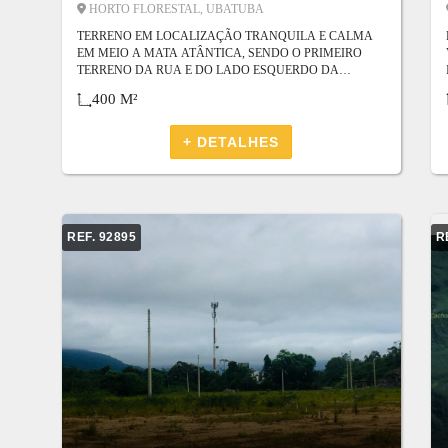
HORTO FLORESTAL, UBATUBA
TERRENO EM LOCALIZAÇÃO TRANQUILA E CALMA
EM MEIO A MATA ATÂNTICA, SENDO O PRIMEIRO
TERRENO DA RUA E DO LADO ESQUERDO DA
RODOVIA ,FRENTE TODA COM MURO E COM ESPAÇO
400 M²
JÁ PARA COLOCAR O PORTÃO . TERRENO COM UMA
ÁREA BEM GRANDE PARA CONSTRUÇÃO O TERRENO
TEM 60 METROS DE FUNDO E 5 METROS DE FRENTE
+ DETALHES
REF. 92895
R