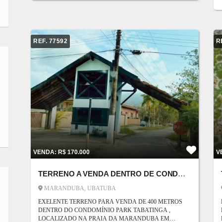
CANOAGEM E STAND-UP-PADDLE. A MOCOCA ESTÁ
LOCALIZADA NA REGIÃO NORTE DE
CARAGUATATUBA, SENTIDO UBATUBA, A CERCA DE
15 KM DO CENTRO, JÁ PERTO DA DIVISA COM
UBATUBA. É VIZINHA DE DUAS OUTRAS PRAIAS
REF. 77592
R
FAMOSAS NA CIDADE: À SUA ESQUERDA ESTÁ A
PRAIA DE TABATINGA, E À SUA DIREITA ESTÁ A
PRAIA DA COCANHA.
VENDA: R$ 170.000
V
TERRENO A VENDA DENTRO DE CONDOMÍNIO
MARANDUBA, UBATUBA
EXELENTE TERRENO PARA VENDA DE 400 METROS
DENTRO DO CONDOMÍNIO PARK TABATINGA ,
LOCALIZADO NA PRAIA DA MARANDUBA EM