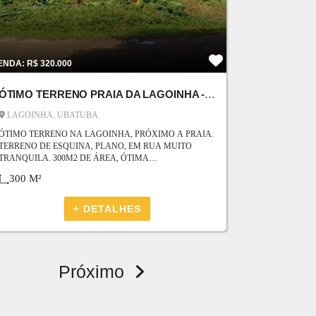
ENDA: R$ 320.000
ÓTIMO TERRENO PRAIA DA LAGOINHA - PRÓXIMO A PRAIA
LAGOINHA, UBATUBA
ÓTIMO TERRENO NA LAGOINHA, PRÓXIMO A PRAIA.
TERRENO DE ESQUINA, PLANO, EM RUA MUITO
TRANQUILA. 300M2 DE ÁREA, ÓTIMA
OPORTUNIDADE PARA CONSTRUÇÃO DE CASA,
300 M²
POUSADA OU KITNETS PARA INVESTIMENTO.
+ DETALHES
Próximo