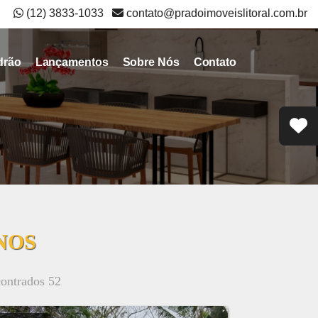
(12) 3833-1033
contato@pradoimoveislitoral.com.br
drão
Lançamentos
Sobre Nós
Contato
NOS
contrados 52