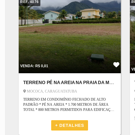
REF. 4076
R
VENDA: R$ 0,01
V
TERRENO PÉ NA AREIA NA PRAIA DA MOCOCA
MOCOCA, CARAGUATATUBA
TERRENO EM CONDOMÍNIO FECHADO DE ALTO
PADRÃO * PÉ NA AREIA * 1.700 METROS DE ÁREA
TOTAL * 800 METROS PERMITIDOS PARA EDIFICAÇÃO
A PRAIA DA MOCOCA EM CARAGUATATUBA É BEM
ESTRUTURADA, E COM UM MAR QUASE SEM ONDAS,
SENDO PORTANTO PERFEITA PARA BANHISTAS,
+ DETALHES
FAMÍLIAS COM CRIANÇAS E PRATICANTES DE