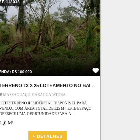
EF. 118038
ENDA: R$ 100.000
TERRENO 13 X 25 LOTEAMENTO NO BAIRRO MASSAGUAÇU
MASSAGUAÇU, CARAGUATATUBA
LOTE/TERRENO RESIDENCIAL DISPONÍVEL PARA
VENDA, COM ÁREA TOTAL DE 325 M². ESTE ESPAÇO
OFERECE UMA OPORTUNIDADE PARA A
CONSTRUÇÃO DE UMA RESIDÊNCIA EM UMA
0 M²
LOCALIZAÇÃO ESTRATÉGICA, IDEAL PARA QUEM
BUSCA UM AMBIENTE TRANQUILO E ACESSÍVEL.
COM 325 M², O TERRENO PROPORCIONA
+ DETALHES